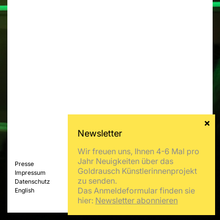
Wir freuen uns, Ihnen 4-6 Mal pro
Jahr Neuigkeiten über das
Presse
Goldrausch Künstlerinnenprojekt
Impressum
zu senden.
Datenschutz
Das Anmeldeformular finden sie
English
hier:
Newsletter abonnieren