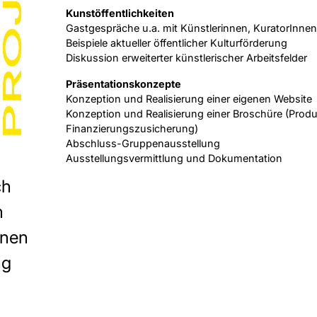
Kunstöffentlichkeiten
Gastgespräche u.a. mit Künstlerinnen, KuratorInnen
Beispiele aktueller öffentlicher Kulturförderung
Diskussion erweiterter künstlerischer Arbeitsfelder
Präsentationskonzepte
Konzeption und Realisierung einer eigenen Website
Konzeption und Realisierung einer Broschüre (Produk
Finanzierungszusicherung)
Abschluss-Gruppenausstellung
Ausstellungsvermittlung und Dokumentation
ch
m
nnen
ngebote
2026
ng
zess
ungen
e Fragen