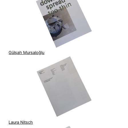
Gülşah Mursaloğlu
Laura Nitsch