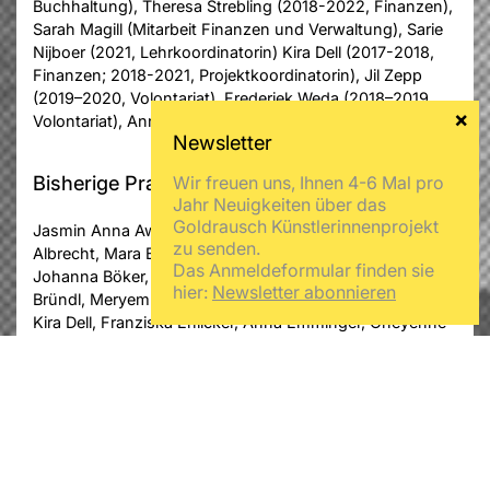
Buchhaltung), Theresa Strebling (2018-2022, Finanzen),
Sarah Magill (Mitarbeit Finanzen und Verwaltung), Sarie
Nijboer (2021, Lehrkoordinatorin) Kira Dell (2017-2018,
Finanzen; 2018-2021, Projektkoordinatorin), Jil Zepp
(2019–2020, Volontariat), Frederiek Weda (2018–2019,
Volontariat), Anna Brinkmann (2014–2016, Finanzen)
Bisherige Praktikant:innen waren u.a.
Wir freuen uns, Ihnen 4-6 Mal pro
Jahr Neuigkeiten über das
Goldrausch Künstlerinnenprojekt
Jasmin Anna Awale, Sophie Etinosa Agho, Helen
zu senden.
Albrecht, Mara Baumbach, Sophie Becker, Luisa Bona,
Das Anmeldeformular finden sie
Johanna Böker, Lucia Braemer, Clara Brosche, Anna Rea
hier:
Newsletter abonnieren
Bründl, Meryem Coskun, Benita Dederichs, Anja Degner,
Kira Dell, Franziska Ehlicker, Anna Emminger, Cheyenne
Enneper, Bergit Faßl, Elisabeth Faul, Stefano Ferlito,
Miriam Georger, Carolin Greifenstein, Franziska Grubann,
Elsa Guily, Devin Gökdemir, Letha Gumz, Pauline Hagen,
Johanna Hartmann, Dora Jacques Piaszek, Lena Kahle,
Carolin Kaser, Angelina Kesisoglou, Daria Korznikova,
Malin Krahn, Nora Kronemeyer, Khatia Kurtanidze, Anna
Latzko, Leo Lencsés, Pauline Lieben-Seutter, Sarah