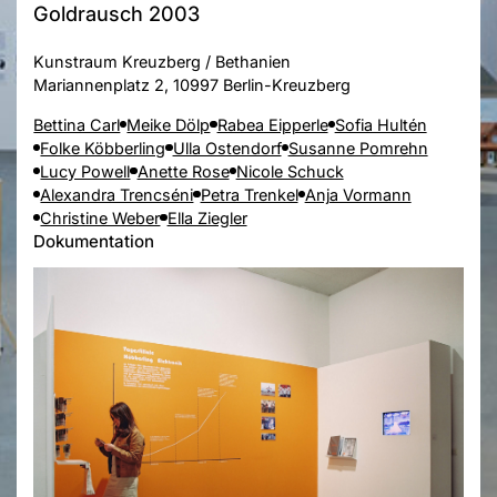
Goldrausch 2003
Kunstraum Kreuzberg / Bethanien
Mariannenplatz 2, 10997 Berlin-Kreuzberg
Bettina Carl
Meike Dölp
Rabea Eipperle
Sofia Hultén
Folke Köbberling
Ulla Ostendorf
Susanne Pomrehn
Lucy Powell
Anette Rose
Nicole Schuck
Alexandra Trencséni
Petra Trenkel
Anja Vormann
Christine Weber
Ella Ziegler
Dokumentation