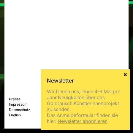
Wir freuen uns, Ihnen 4-6 Mal pro
Jahr Neuigkeiten über das
Presse
Goldrausch Künstlerinnenprojekt
Impressum
zu senden.
Datenschutz
Das Anmeldeformular finden sie
English
hier:
Newsletter abonnieren