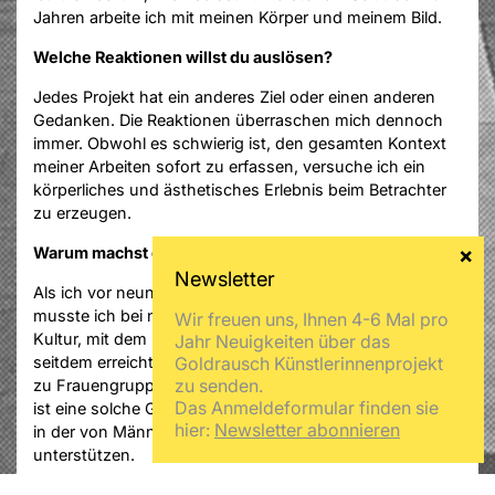
Jahren arbeite ich mit meinen Körper und meinem Bild.
Welche Reaktionen willst du auslösen?
Jedes Projekt hat ein anderes Ziel oder einen anderen
Gedanken. Die Reaktionen überraschen mich dennoch
immer. Obwohl es schwierig ist, den gesamten Kontext
meiner Arbeiten sofort zu erfassen, versuche ich ein
körperliches und ästhetisches Erlebnis beim Betrachter
zu erzeugen.
Warum machst du bei Goldrausch mit?
Als ich vor neun Jahren aus den USA nach Berlin kam,
musste ich bei null anfangen, mit der Sprache, mit der
Wir freuen uns, Ihnen 4-6 Mal pro
Kultur, mit dem Netzwerk. Ich bin stolz auf das, was ich
Jahr Neuigkeiten über das
Goldrausch Künstlerinnenprojekt
seitdem erreicht habe, aber mir fehlte eine Verbindung
zu senden.
zu Frauengruppen. Für mich als feministische Künstlerin
Das Anmeldeformular finden sie
ist eine solche Gruppe sehr wichtig, um sich gegenseitig
hier:
Newsletter abonnieren
in der von Männern dominierten Kunstwelt zu
unterstützen.