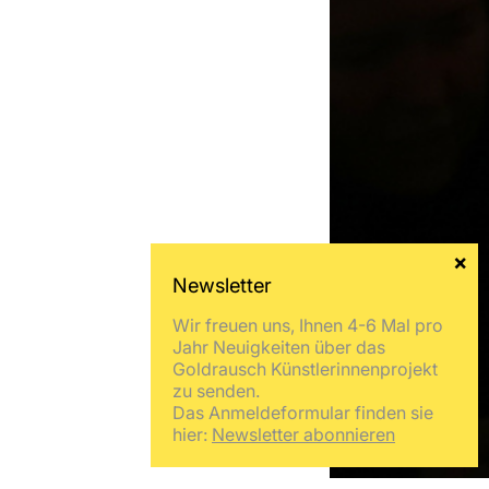
Wir freuen uns, Ihnen 4-6 Mal pro
Jahr Neuigkeiten über das
Goldrausch Künstlerinnenprojekt
zu senden.
Das Anmeldeformular finden sie
hier:
Newsletter abonnieren