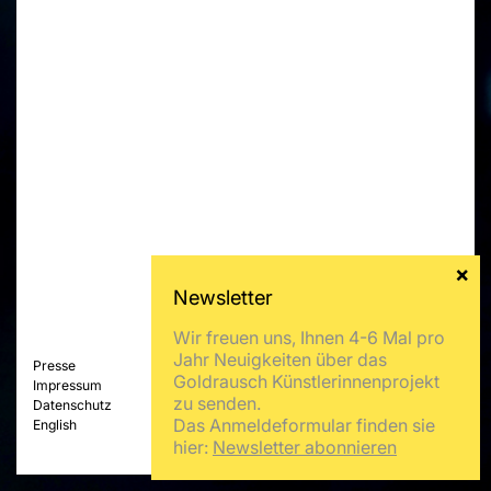
Wir freuen uns, Ihnen 4-6 Mal pro
Jahr Neuigkeiten über das
Presse
Goldrausch Künstlerinnenprojekt
Impressum
zu senden.
Datenschutz
Das Anmeldeformular finden sie
English
hier:
Newsletter abonnieren