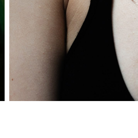
Foto: Alvaro Gumucio
Fünf Fragen an …
Belén Resnikowski
(* 1989 in Bolivien) studierte von 2017 
non-syntax Experimental Image Festival 2021 in Tokio (Calm &