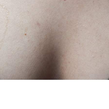
bis 2023 Bildende Kunst an der Weißensee Kunsthochschule Berlin. 
 Punk Gallery) und auf der Every Woman Biennial 2024 in New York