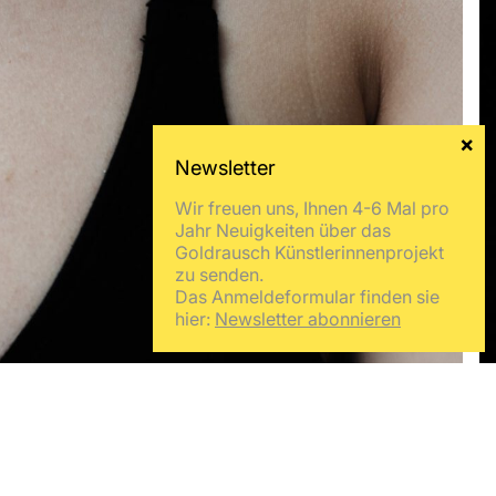
Wir freuen uns, Ihnen 4-6 Mal pro
Jahr Neuigkeiten über das
Goldrausch Künstlerinnenprojekt
zu senden.
Das Anmeldeformular finden sie
hier:
Newsletter abonnieren
Internationale Anerkennung erhielt sie unter anderem beim
 (LaMama Galleria). Sie zeigte ihre Arbeiten in