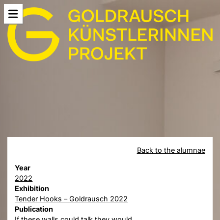
Back to the alumnae
Year
2022
Exhibition
Tender Hooks – Goldrausch 2022
Publication
If these walls could talk they would…