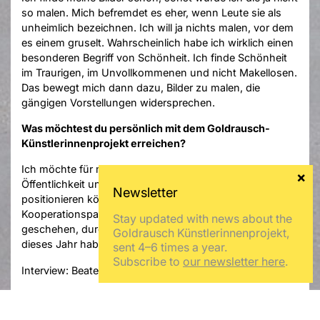
so malen. Mich befremdet es eher, wenn Leute sie als
unheimlich bezeichnen. Ich will ja nichts malen, vor dem
es einem gruselt. Wahrscheinlich habe ich wirklich einen
besonderen Begriff von Schönheit. Ich finde Schönheit
im Traurigen, im Unvollkommenen und nicht Makellosen.
Das bewegt mich dann dazu, Bilder zu malen, die
gängigen Vorstellungen widersprechen.
Was möchtest du persönlich mit dem Goldrausch-
Künstlerinnenprojekt erreichen?
Ich möchte für meine Arbeiten eine größere
Öffentlichkeit und mich selber als Künstlerin besser
positionieren können. Außerdem möchte ich neue
Kooperationspartner finden. Das ist bereits teilweise
Stay updated with news about the
geschehen, durch das tolle Künstlerinnenteam, das wir
Goldrausch Künstlerinnenprojekt,
dieses Jahr haben.
sent 4–6 times a year.
Subscribe to
our newsletter here
.
Interview: Beate Scheder
Foto: Olja Kozlova
Press