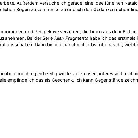
in arbeite. Außerdem versuche ich gerade, eine Idee für einen Ka
iedlichen Bögen zusammensetze und ich den Gedanken schön find
roportionen und Perspektive verzerren, die Linien aus dem Bild 
uzunehmen. Bei der Serie
Alien Fragments
habe ich das erstmals
opf ausschalten. Dann bin ich manchmal selbst überrascht, welch
reiben und ihn gleichzeitig wieder aufzulösen, interessiert mich
weile empfinde ich das als Geschenk. Ich kann Gegenstände zeichne
t, sondern wie zufällig abgestellt sind. Baustellen finde ich span
ch herauszufinden, wie solche Konstellationen funktionieren.
in Berlin ein Netzwerk erarbeitet, merke aber, dass ich an manche