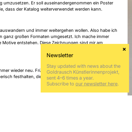
talog umzusetzen. Er soll auseinandergenommen ein Poster
e, dass der Katalog weiterverwendet werden kann.
herauswandern und immer weitergehen wollen. Also habe ich
 in ganz großen Formaten umgesetzt. Ich mache immer
e Motive entstehen. Diese Zeichnungen sind mir am
Stay updated with news about the
 immer wieder neu. Früher habe ich es als Manko empfunden,
Goldrausch Künstlerinnenprojekt,
risch festhalten, die sich dabei verformen, aus dem Blatt
sent 4–6 times a year.
Subscribe to
our newsletter here
.
nend, weil da Maschinen stehen, die ich nicht kenne, und
n Stellen nicht weiterkomme. Mit Goldrausch will ich