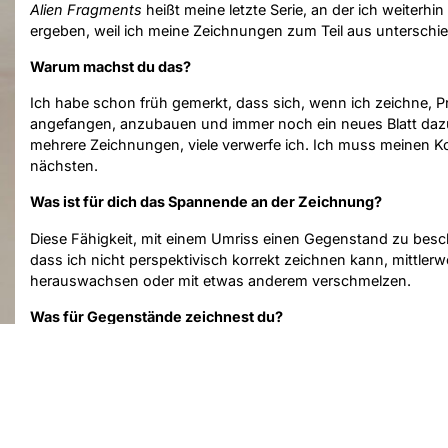
Alien Fragments
heißt meine letzte Serie, an der ich weiterh
ergeben, weil ich meine Zeichnungen zum Teil aus untersch
Warum machst du das?
Ich habe schon früh gemerkt, dass sich, wenn ich zeichne, P
angefangen, anzubauen und immer noch ein neues Blatt daz
mehrere Zeichnungen, viele verwerfe ich. Ich muss meinen K
nächsten.
Was ist für dich das Spannende an der Zeichnung?
Diese Fähigkeit, mit einem Umriss einen Gegenstand zu besch
dass ich nicht perspektivisch korrekt zeichnen kann, mittler
herauswachsen oder mit etwas anderem verschmelzen.
Was für Gegenstände zeichnest du?
Es sind immer Konstellationen von Dingen, die nicht arrangier
Dinge, die nicht zusammengehören. Beim Zeichnen versuche i
Warum machst du bei Goldrausch mit?
Ich bin seit mehr als zehn Jahren selbstständig und habe mir 