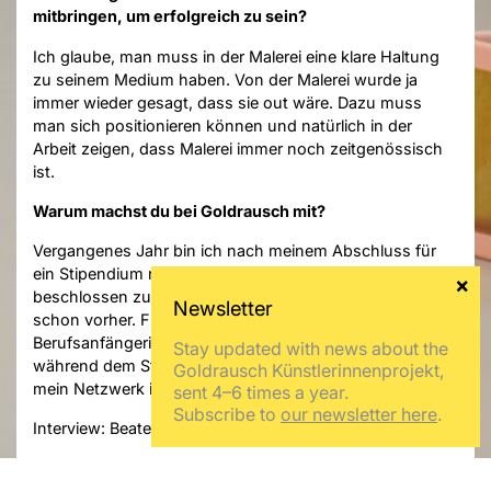
mitbringen, um erfolgreich zu sein?
Ich glaube, man muss in der Malerei eine klare Haltung
zu seinem Medium haben. Von der Malerei wurde ja
immer wieder gesagt, dass sie out wäre. Dazu muss
man sich positionieren können und natürlich in der
Arbeit zeigen, dass Malerei immer noch zeitgenössisch
ist.
Warum machst du bei Goldrausch mit?
Vergangenes Jahr bin ich nach meinem Abschluss für
ein Stipendium nach Berlin gekommen und habe
beschlossen zu bleiben. Das Programm kannte ich
schon vorher. Für mich ist es eine gute Möglichkeit, als
Berufsanfängerin Inhalte vermittelt zu bekommen, die
Stay updated with news about the
während dem Studium zu kurz kamen und natürlich
Goldrausch Künstlerinnenprojekt,
mein Netzwerk in Berlin zu stärken.
sent 4–6 times a year.
Subscribe to
our newsletter here
.
Interview: Beate Scheder
Foto: Annekathrin Kohout