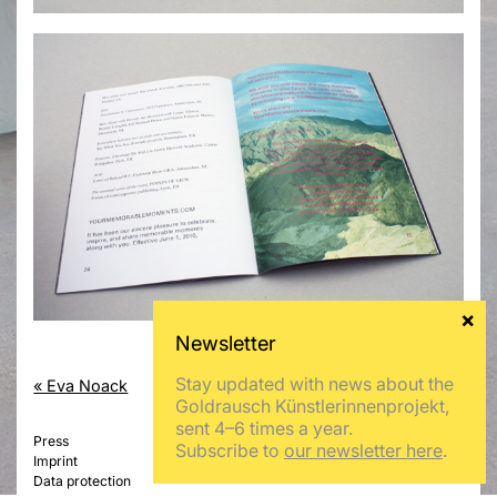
Stay updated with news about the
« Eva Noack
Timea Anita Oravecz »
Goldrausch Künstlerinnenprojekt,
sent 4–6 times a year.
Press
Subscribe to
our newsletter here
.
Imprint
Data protection