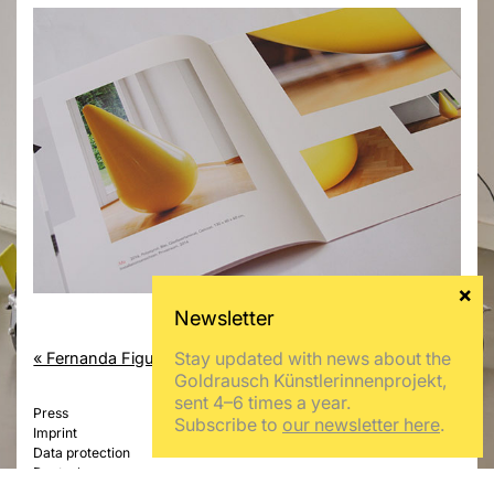
Stay updated with news about the
« Fernanda Figueiredo
Laura Link »
Goldrausch Künstlerinnenprojekt,
sent 4–6 times a year.
Press
Subscribe to
our newsletter here
.
Imprint
Data protection
Deutsch