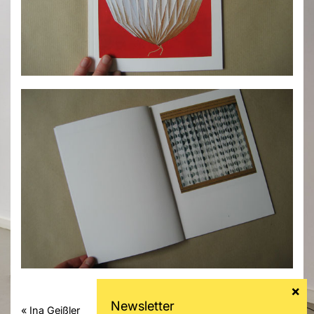
« Ina Geißler
Farida Heuck »