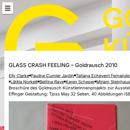
GLASS CRASH FEELING – Goldrausch 2010
Elly Clarke
Pauline Curnier Jardin
Tatiana Echeverri Fernande
Lätitia Norkeit
Bettina Rave
Karen Scheper
Miriam Steinhaus
Broschüre des Goldrausch Künstlerinnenprojekts zur Ausste
Effinger Gestaltung: Tjoss May 32 Seiten, 40 Abbildungen 