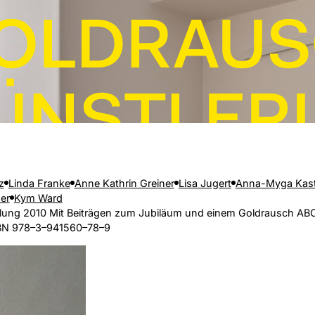
z
Linda Franke
Anne Kathrin Greiner
Lisa Jugert
Anna-Myga Kas
er
Kym Ward
llung 2010 Mit Beiträgen zum Jubiläum und einem Goldrausch ABC
ISBN 978–3–941560–78–9